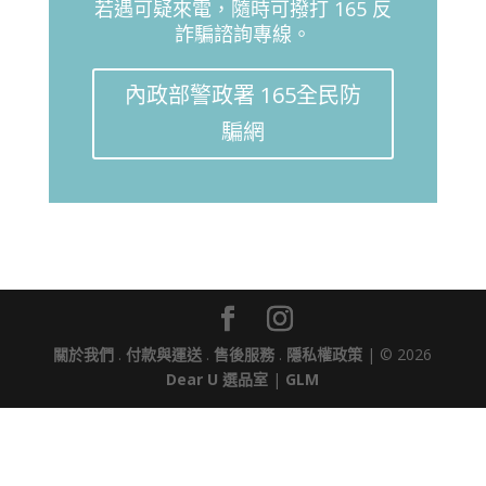
若遇可疑來電，隨時可撥打 165 反
詐騙諮詢專線。
內政部警政署 165全民防
騙網
關於我們
.
付款與運送
.
售後服務
.
隱私權政策
| © 2026
Dear U 選品室
|
GLM