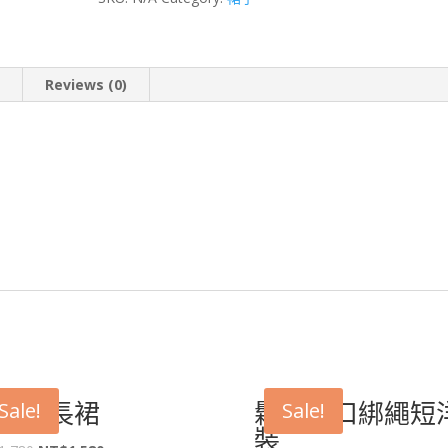
裙
quantity
n
Reviews (0)
白花長裙
鬆緊領口綁繩短
Sale!
Sale!
裝